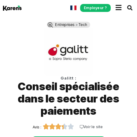
Employeur ?
Entreprises
>
Tech
Galitt :
Conseil spécialisée
dans le secteur des
paiements





Voir le site
Avis :