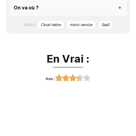
On va où ?
Skills :
/
/
Cloud native
micro-service
SaaS
En Vrai :





Avis :