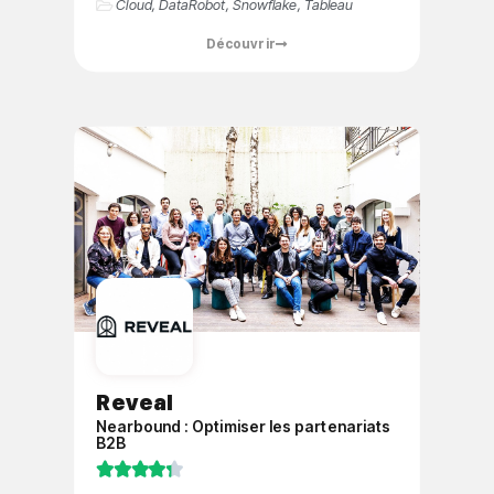
Cloud
,
DataRobot
,
Snowflake
,
Tableau
Découvrir
Reveal
Nearbound : Optimiser les partenariats
B2B




