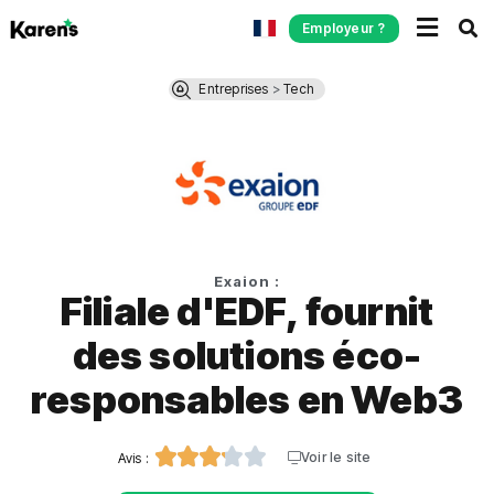
Employeur ?
Entreprises
>
Tech
Exaion :
Filiale d'EDF, fournit
des solutions éco-
responsables en Web3





Voir le site
Avis :