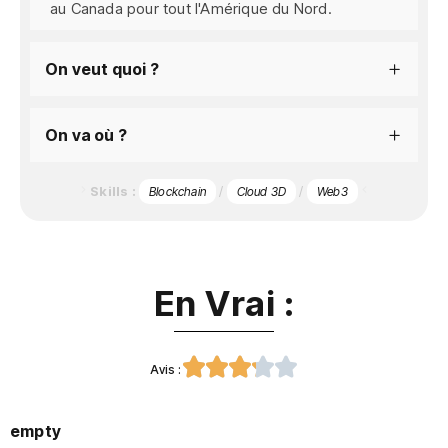
au Canada pour tout l'Amérique du Nord.
On veut quoi ?
On va où ?
Skills :
/
/
Blockchain
Cloud 3D
Web3
En Vrai :





Avis :
empty