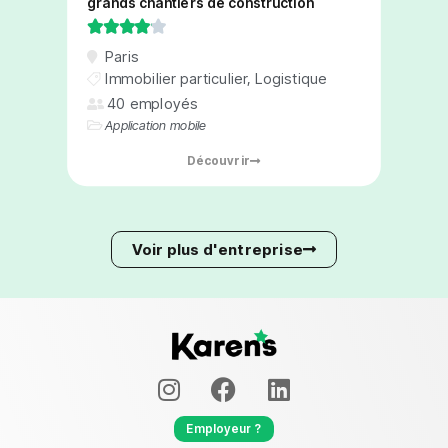
grands chantiers de construction





Paris
Immobilier particulier
,
Logistique
40 employés
Application mobile
Découvrir
Voir plus d'entreprise
Employeur ?