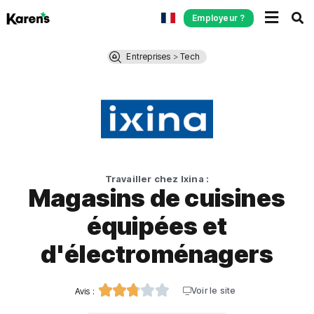
Employeur ?
Entreprises
>
Tech
Travailler chez Ixina :
Magasins de cuisines
équipées et
d'électroménagers





Voir le site
Avis :