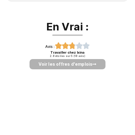
En Vrai :





Avis :
Travailler chez Ixina
2.8
étoiles sur 5
(
18
avis
)
Voir les offres d'emplois