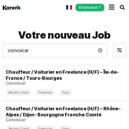
Employeur ?
Votre nouveau Job
Search
Filter
by
Chauffeur / Voiturier en Freelance (H/F) – Île-de-
France / Tours-Bourges
Convoicar
Relation Client
Freelance
Tours
Chauffeur / Voiturier en Freelance (H/F) – Rhône-
Alpes / Dijon- Bourgogne Franche Comté
Convoicar
Relation Client
Freelance
Dijon