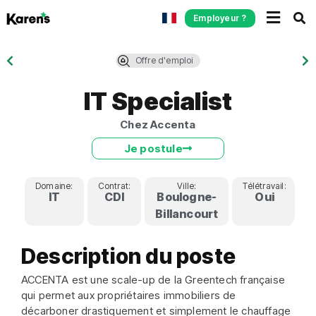
Employeur ?
Offre d'emploi
IT Specialist
Chez Accenta
Je postule
Domaine:
Contrat:
Ville:
Télétravail:
S
IT
CDI
Boulogne-
Oui
Billancourt
Description du poste
ACCENTA est une scale-up de la Greentech française
qui permet aux propriétaires immobiliers de
décarboner drastiquement et simplement le chauffage