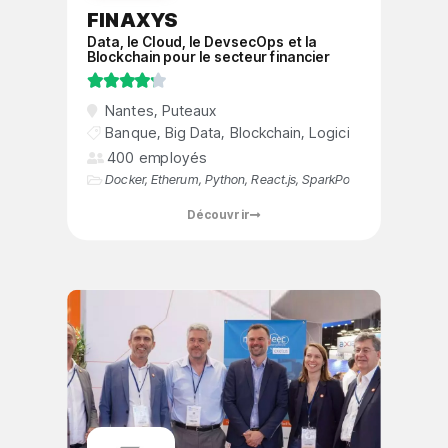
FINAXYS
Data, le Cloud, le DevsecOps et la
Blockchain pour le secteur financier





Nantes
,
Puteaux
Banque
,
Big Data
,
Blockchain
,
Logiciels
,
SAAS
,
We
400 employés
Docker
,
Etherum
,
Python
,
React.js
,
SparkPost
,
Terraform
Découvrir