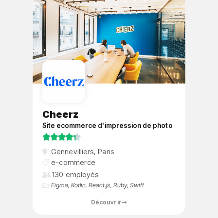
Cheerz
Site ecommerce d'impression de photo





Gennevilliers
,
Paris
e-commerce
130 employés
Figma
,
Kotlin
,
React.js
,
Ruby
,
Swift
Découvrir