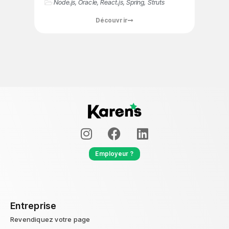
Node.js
,
Oracle
,
React.js
,
Spring
,
Struts
Découvrir
Employeur ?
Entreprise
Revendiquez votre page