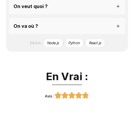
On veut quoi ?
On va où ?
Skills :
/
/
Node.js
Python
React.js
En Vrai :





Avis :