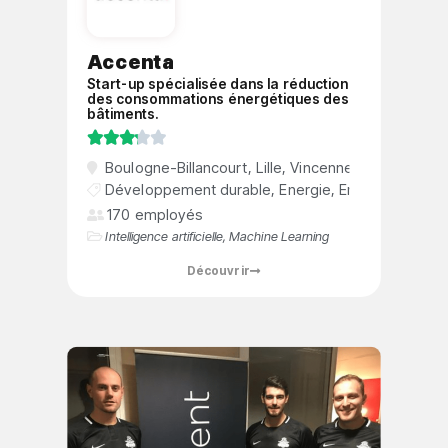
Accenta
Start-up spécialisée dans la réduction
des consommations énergétiques des
bâtiments.





Boulogne-Billancourt
,
Lille
,
Vincennes
Développement durable
,
Energie
,
Environnement
170 employés
Intelligence artificielle
,
Machine Learning
Découvrir