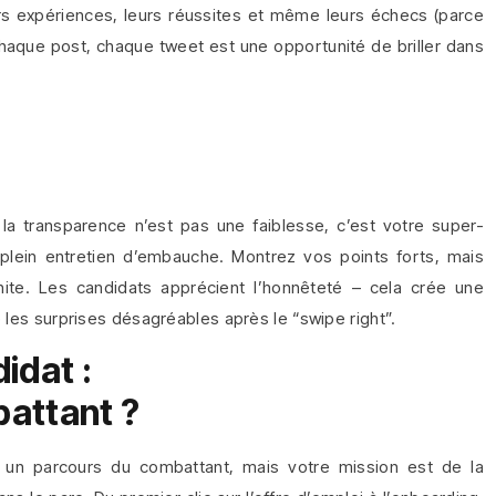
rs expériences, leurs réussites et même leurs échecs (parce
 Chaque post, chaque tweet est une opportunité de briller dans
r
a transparence n’est pas une faiblesse, c’est votre super-
lein entretien d’embauche. Montrez vos points forts, mais
nite. Les candidats apprécient l’honnêteté – cela crée une
e les surprises désagréables après le “swipe right”.
idat :
attant ?
 un parcours du combattant, mais votre mission est de la