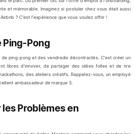
 le parc. Du premier clic sur l’offre d’emploi à l’onboarding,
nte et mémorable. Imaginez si postuler chez vous était aussi
irbnb ? C’est l’expérience que vous voulez offrir !
e Ping-Pong
ble de ping-pong et des vendredis décontractés. C’est créer un
 libres d’innover, de partager des idées folles et de rire
ackathons, des ateliers créatifs. Rappelez-vous, un employé
xcellent ambassadeur de marque !).
:
r les Problèmes en