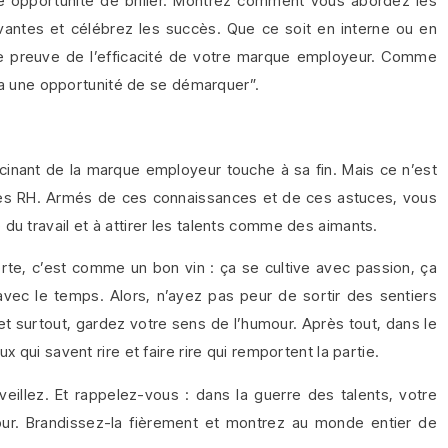
e opportunité de briller. Montrez comment vous abordez les
vantes et célébrez les succès. Que ce soit en interne ou en
ne preuve de l’efficacité de votre marque employeur. Comme
 y a une opportunité de se démarquer”.
cinant de la marque employeur touche à sa fin. Mais ce n’est
des RH. Armés de ces connaissances et de ces astuces, vous
du travail et à attirer les talents comme des aimants.
e, c’est comme un bon vin : ça se cultive avec passion, ça
avec le temps. Alors, n’ayez pas peur de sortir des sentiers
et surtout, gardez votre sens de l’humour. Après tout, dans le
 qui savent rire et faire rire qui remportent la partie.
eillez. Et rappelez-vous : dans la guerre des talents, votre
ur. Brandissez-la fièrement et montrez au monde entier de