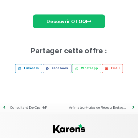
Découvrir OTOQI
Partager cette offre :
LinkedIn
Facebook
Whatsapp
Email
Consultant DevOps H/F
Animateur/-trice de Réseau Bretagne – Ixina France F/H