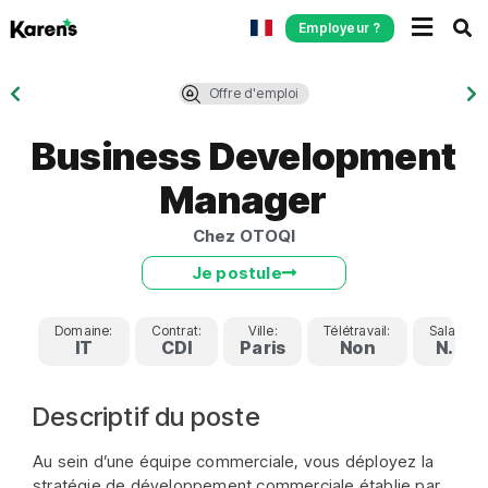
Employeur ?
Offre d'emploi
Business Development
Manager
Chez OTOQI
Je postule
Domaine:
Contrat:
Ville:
Télétravail:
Salaire:
IT
CDI
Paris
Non
N.C
Descriptif du poste
Au sein d’une équipe commerciale, vous déployez la
stratégie de développement commerciale établie par